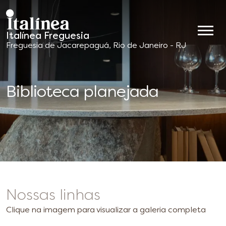
Italínea Freguesia
Móveis
Freguesia de Jacarepaguá, Rio de Janeiro - RJ
Planejados
Biblioteca planejada
Nossas linhas
Clique na imagem para visualizar a galeria completa